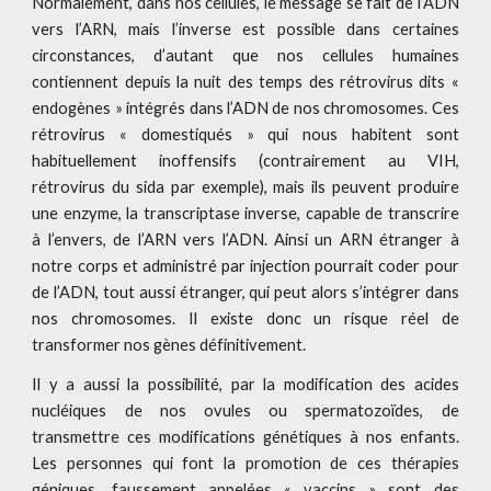
Normalement, dans nos cellules, le message se fait de l’ADN
vers l’ARN, mais l’inverse est possible dans certaines
circonstances, d’autant que nos cellules humaines
contiennent depuis la nuit des temps des rétrovirus dits «
endogènes » intégrés dans l’ADN de nos chromosomes. Ces
rétrovirus « domestiqués » qui nous habitent sont
habituellement inoffensifs (contrairement au VIH,
rétrovirus du sida par exemple), mais ils peuvent produire
une enzyme, la transcriptase inverse, capable de transcrire
à l’envers, de l’ARN vers l’ADN. Ainsi un ARN étranger à
notre corps et administré par injection pourrait coder pour
de l’ADN, tout aussi étranger, qui peut alors s’intégrer dans
nos chromosomes. Il existe donc un risque réel de
transformer nos gènes définitivement.
Il y a aussi la possibilité, par la modification des acides
nucléiques de nos ovules ou spermatozoïdes, de
transmettre ces modifications génétiques à nos enfants.
Les personnes qui font la promotion de ces thérapies
géniques, faussement appelées « vaccins » sont des