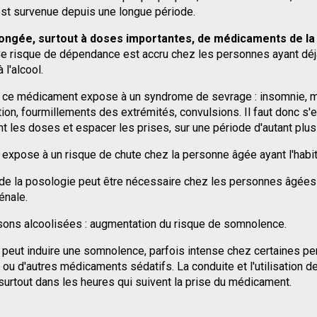
est survenue depuis une longue période.
longée, surtout à doses importantes, de médicaments de la
Ce risque de dépendance est accru chez les personnes ayant dé
l'alcool.
de ce médicament expose à un syndrome de sevrage : insomnie, ma
itation, fourmillements des extrémités, convulsions. Il faut donc 
 les doses et espacer les prises, sur une période d'autant plus 
xpose à un risque de chute chez la personne âgée ayant l'habitu
de la posologie peut être nécessaire chez les personnes âgées o
énale.
sons alcoolisées : augmentation du risque de somnolence.
peut induire une somnolence, parfois intense chez certaines pe
ol ou d'autres médicaments sédatifs. La conduite et l'utilisation
surtout dans les heures qui suivent la prise du médicament.