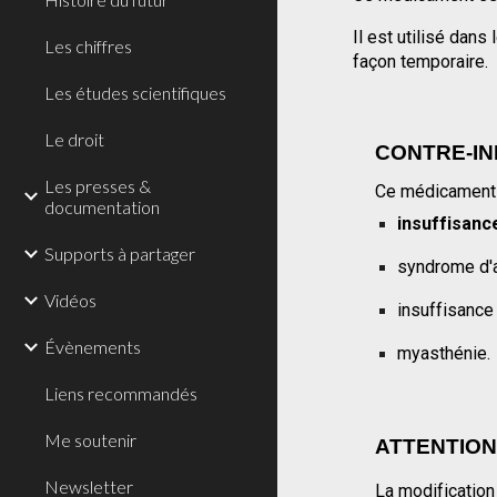
Il est utilisé dans
Les chiffres
façon temporaire.
Les études scientifiques
Le droit
CONTRE-IN
Les presses &
Ce médicament n
documentation
insuffisanc
Supports à partager
syndrome d'
Vidéos
insuffisance
Évènements
myasthénie.
Liens recommandés
Me soutenir
ATTENTIO
Newsletter
La modification