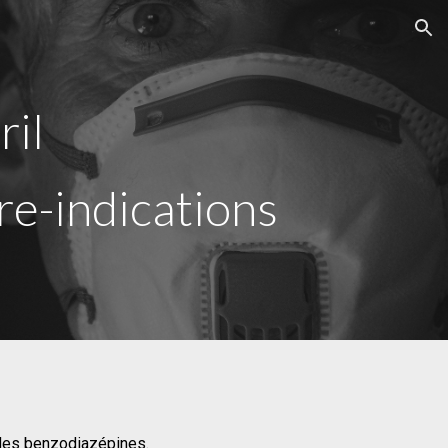
ion
ril
re-indications
e des benzodiazépines.