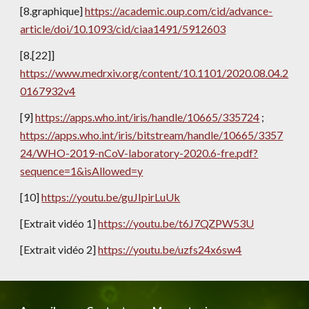
[8.graphique] 
https://academic.oup.com/cid/advance-
article/doi/10.1093/cid/ciaa1491/5912603
[8.[22]] 
https://www.medrxiv.org/content/10.1101/2020.08.04.2
0167932v4
[9] 
https://apps.who.int/iris/handle/10665/335724
 ; 
https://apps.who.int/iris/bitstream/handle/10665/3357
24/WHO-2019-nCoV-laboratory-2020.6-fre.pdf?
sequence=1&isAllowed=y
[10] 
https://youtu.be/guJIpirLuUk
[Extrait vidéo 1] 
https://youtu.be/t6J7QZPW53U
[Extrait vidéo 2] 
https://youtu.be/uzfs24x6sw4