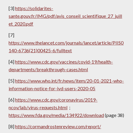
[3] 
https://solidarites-
sante.gouv.fr/IMG/pdf/avis_conseil_scientifique_27_juill
et_2020.pdf
[7] 
https://www.thelancet.com/journals/lancet/article/PIIS0
140-6736(21)00425-6/fulltext
[4] 
https://www.cdc.gov/vaccines/covid-19/health-
departments/breakthrough-cases.html
[5] 
https://www.who.int/fr/news/item/20-01-2021-who-
information-notice-for-ivd-users-2020-05
[6] 
https://www.cdc.gov/coronavirus/2019-
ncov/lab/virus-requests.html
  ; 
https://www.fda.gov/media/134922/download
 (page 38)
[8] 
https://cormandrostenreview.com/report/