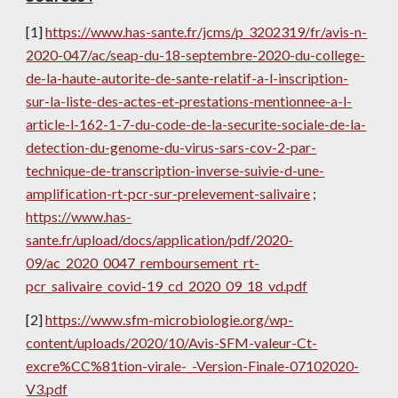
[1] 
https://www.has-sante.fr/jcms/p_3202319/fr/avis-n-
2020-047/ac/seap-du-18-septembre-2020-du-college-
de-la-haute-autorite-de-sante-relatif-a-l-inscription-
sur-la-liste-des-actes-et-prestations-mentionnee-a-l-
article-l-162-1-7-du-code-de-la-securite-sociale-de-la-
detection-du-genome-du-virus-sars-cov-2-par-
technique-de-transcription-inverse-suivie-d-une-
amplification-rt-pcr-sur-prelevement-salivaire
 ; 
https://www.has-
sante.fr/upload/docs/application/pdf/2020-
09/ac_2020_0047_remboursement_rt-
pcr_salivaire_covid-19_cd_2020_09_18_vd.pdf
[2] 
https://www.sfm-microbiologie.org/wp-
content/uploads/2020/10/Avis-SFM-valeur-Ct-
excre%CC%81tion-virale-_-Version-Finale-07102020-
V3.pdf