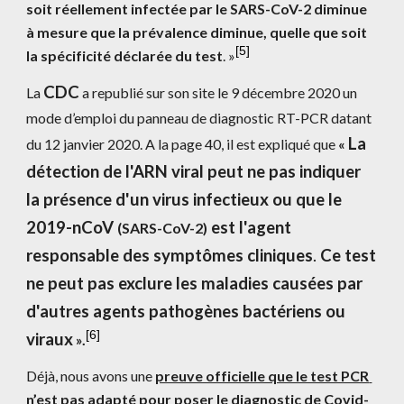
soit réellement infectée par le SARS-CoV-2 diminue 
à mesure que la prévalence diminue, quelle que soit 
[
5
]
la spécificité déclarée du test
. »
CDC
La 
 a republié sur son site le 9 décembre 2020 un 
mode d’emploi du panneau de diagnostic RT-PCR datant 
La 
du 12 janvier 2020. A la page 40, il est expliqué que 
«
détection de l'ARN viral peut ne pas indiquer 
la présence d'un virus infectieux ou que le 
2019-nCoV 
 est l'agent 
(SARS-CoV-2)
responsable des symptômes cliniques
. 
Ce test 
ne peut pas exclure les maladies causées par 
d'autres agents pathogènes bactériens ou 
[
6
]
viraux
 ».
Déjà, nous avons une 
preuve officielle que le test PCR 
n’est pas adapté pour poser le diagnostic de Covid-