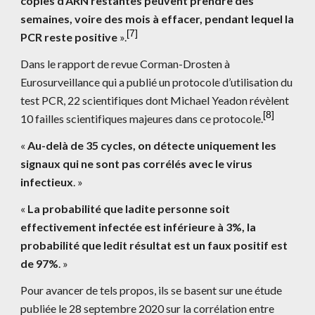
copies d'ARN restantes peuvent prendre des 
semaines, voire des mois à effacer, pendant lequel la 
[
7
]
PCR reste positive
 ».
Dans le rapport de revue Corman-Drosten à 
Eurosurveillance qui a publié un protocole d’utilisation du 
test PCR, 22 scientifiques dont Michael Yeadon révèlent 
[
8
]
10 failles scientifiques majeures dans ce protocole.
« 
Au-delà de 35 cycles, on détecte uniquement les 
signaux qui ne sont pas corrélés avec le virus 
infectieux
. »
«
 La probabilité que ladite personne soit 
effectivement infectée est inférieure à 3%, la 
probabilité que ledit résultat est un faux positif est 
de 97%
. » 
Pour avancer de tels propos, ils se basent sur une étude 
publiée le 28 septembre 2020 sur la corrélation entre 