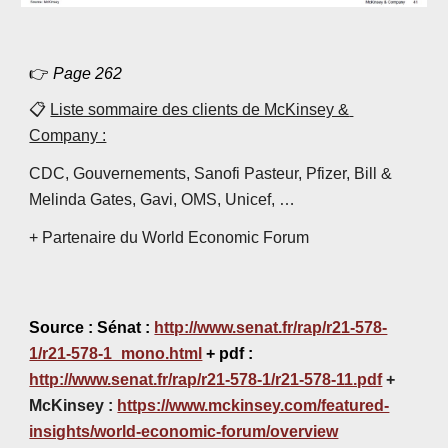
👉 
Page 2
62
📋 
Liste sommaire des clients de McKinsey & 
Company :
CDC, Gouvernements, Sanofi Pasteur, Pfizer, Bill & 
Melinda Gates, Gavi, OMS, Unicef, …
+ Partenaire du World Economic Forum
Source :
 Sénat : 
http://www.senat.fr/rap/r21-578-
1/r21-578-1_mono.html
+ pdf : 
http://www.senat.fr/rap/r21-578-1/r21-578-11.pdf
 + 
M
cKinsey : 
https://www.mckinsey.com/featured-
insights/world-economic-forum/overview