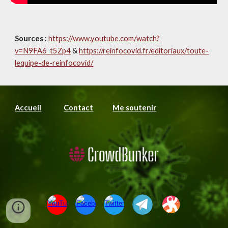
Sources :
https://www.youtube.com/watch?
v=N9FA6_t5Zp4
 & 
https://reinfocovid.fr/editoriaux/toute-
lequipe-de-reinfocovid/
Accueil
Contact
Me soutenir