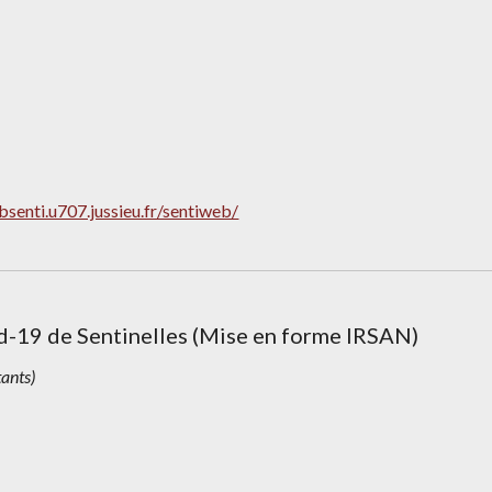
bsenti.u707.jussieu.fr/sentiweb/
-19 de Sentinelles
 (Mise en forme IRSAN)
ants)