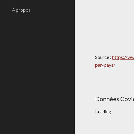
À propos
Source : 
https://w
par-pays/
Données Covid