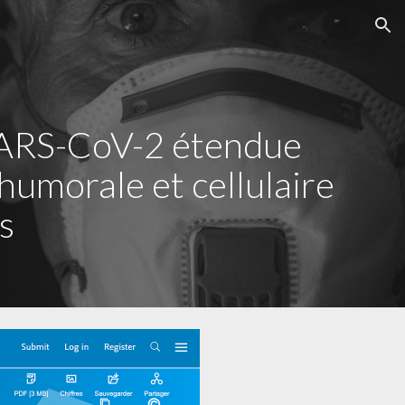
ion
SARS-CoV-2 étendue 
umorale et cellulaire 
s