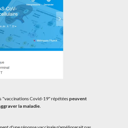
s "vaccinations Covid-19" répétées 
peuvent 
aggraver la maladie
.
ment d'une réponse vaccinale n'améliorerait pas 