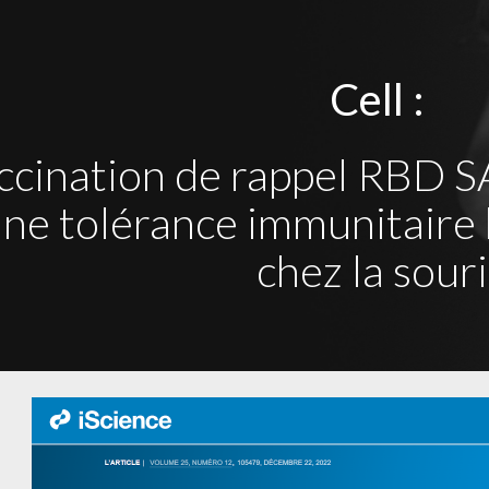
ip to main content
Skip to navigat
Cell : 
ccination de rappel RBD 
une tolérance immunitaire h
chez la souri