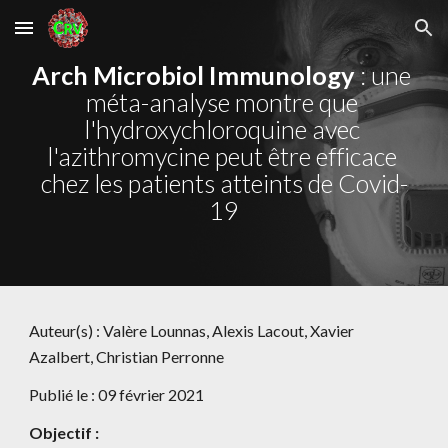
Skip to main content
Skip to navigation
Arch Microbiol Immunology
 : 
une 
méta-analyse montre que 
l'hydroxychloroquine avec 
l'azithromycine peut être efficace 
chez les patients atteints de Covid-
19
Auteur(s) : Valère Lounnas, Alexis Lacout, Xavier 
Azalbert, Christian Perronne
Publié le : 09 février 2021
Objectif : 