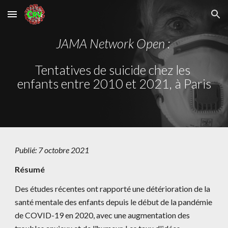
Skip to main content
Skip to navigation
JAMA Network Open
: 
Tentatives de suicide chez les 
enfants entre 2010 et 2021, à Paris
Publié: 
7
octobre
 2021
Résumé
Des études récentes ont rapporté une détérioration de la 
santé mentale des enfants depuis le début de la pandémie 
de COVID-19 en 2020, avec une augmentation des 